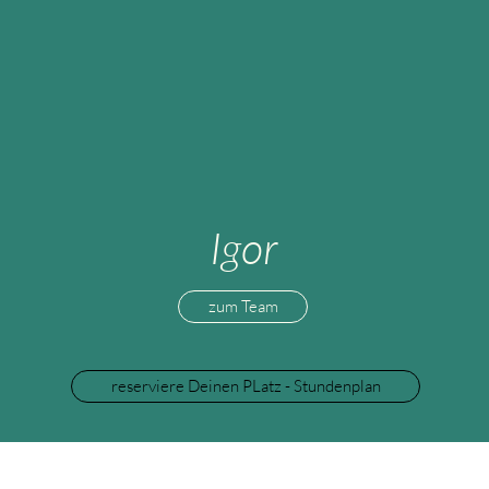
Igor
zum Team
reserviere Deinen PLatz - Stundenplan